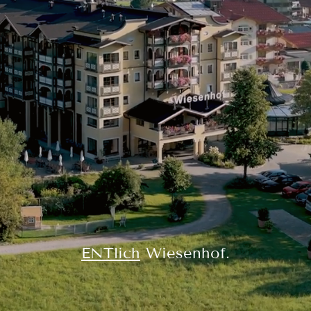
ENTLICH DA
ENTDECKEN
ENTSPANNEN
DIE ENTNER
ENTlich
Wiesenhof.