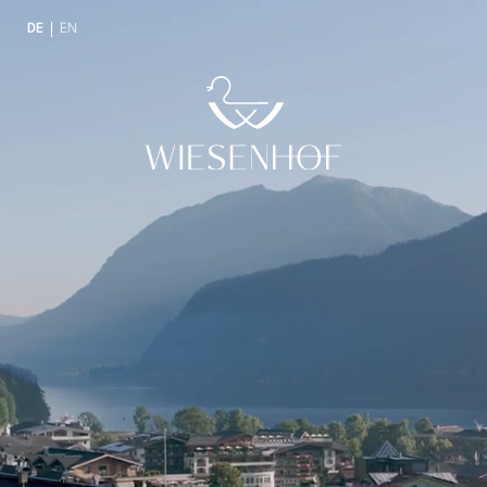
DE
EN
DE
EN
ENTlich da
ENTdecken
ENTspannen
der Wiesenhof
Fotos