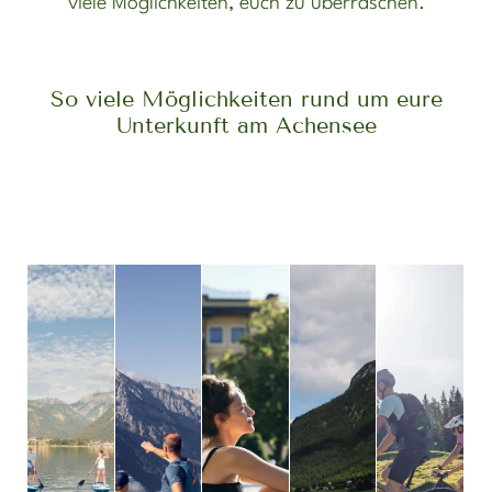
viele Möglichkeiten, euch zu überraschen.
So viele Möglichkeiten rund um eure
Unterkunft am Achensee
DER
DIE
MEHR
SEE
BERGE
WELLNESS
SEHENSWÜRDIGKEITEN
INFORMATIONEN
Newsletteranmeldung