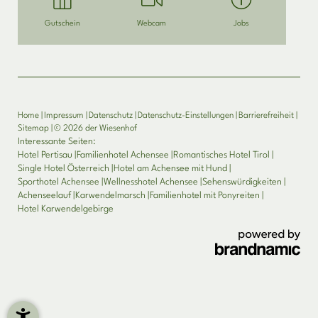
Gutschein
Webcam
Jobs
Home
|
Impressum
|
Datenschutz
|
Datenschutz-Einstellungen
|
Barrierefreiheit
|
Sitemap
|
© 2026 der Wiesenhof
Interessante Seiten:
Hotel Pertisau
|
Familienhotel Achensee
|
Romantisches Hotel Tirol
|
Single Hotel Österreich
|
Hotel am Achensee mit Hund
|
Sporthotel Achensee
|
Wellnesshotel Achensee
|
Sehenswürdigkeiten
|
Achenseelauf
|
Karwendelmarsch
|
Familienhotel mit Ponyreiten
|
Hotel Karwendelgebirge