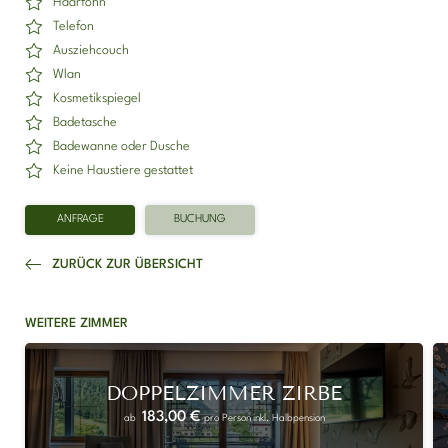
Haarföhn
Telefon
Ausziehcouch
Wlan
Kosmetikspiegel
Badetasche
Badewanne oder Dusche
Keine Haustiere gestattet
ANFRAGE
BUCHUNG
ZURÜCK ZUR ÜBERSICHT
WEITERE ZIMMER
DOPPELZIMMER ZIRBE
183,00 €
ab
pro Person
inkl. Halbpension