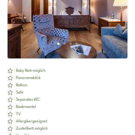
der Wiesenhof
Fotos
ENTLICH DA
ENTDECKEN
Baby Bett möglich
Panoramablick
Balkon
Safe
Separates WC
ENTSPANNEN
DIE ENTNER
Bademantel
TV
Allergikergeeignet
Zustellbett möglich