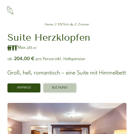
DE
EN
Home
//
ENTlich da
//
Zimmer
Suite Herzklopfen
ENTlich da
Max.
|
45 m²
Zimmer
204,00 €
ab
pro Person
inkl. Halbpension
Angebote
Groß, hell, romantisch – eine Suite mit Himmelbett
Anreise
ANFRAGE
BUCHUNG
Gut zu wissen
ENTdecken
ENTspannen