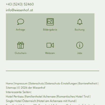
+43 (5243) 52460
info@
wiesenhof.
at
Anfrage
Bildergalerie
Buchung
Gutschein
Webcam
Jobs
Home
|
Impressum
|
Datenschutz
|
Datenschutz-Einstellungen
|
Barrierefreiheit
|
Sitemap
|
© 2026 der Wiesenhof
Interessante Seiten:
Hotel Pertisau
|
Familienhotel Achensee
|
Romantisches Hotel Tirol
|
Single Hotel Österreich
|
Hotel am Achensee mit Hund
|