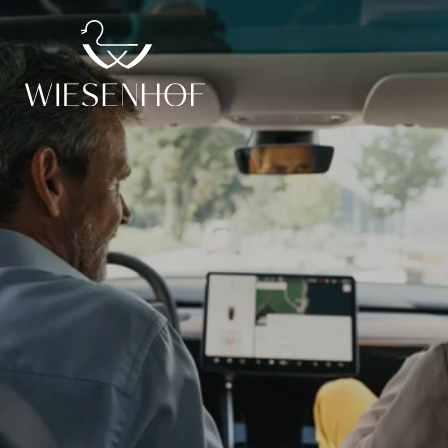
DE
EN
ENTlich da
Zimmer
Angebote
Anreise
Gut zu wissen
ENTdecken
ENTspannen