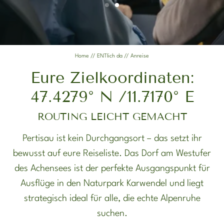
der Wiesenhof
Fotos
Home
//
ENTlich da
//
Anreise
Eure Zielkoordinaten:
47.4279° N /11.7170° E
ROUTING LEICHT GEMACHT
ENTLICH DA
ENTDECKEN
Pertisau ist kein Durchgangsort – das setzt ihr
bewusst auf eure Reiseliste. Das Dorf am Westufer
ENTSPANNEN
DIE ENTNER
des Achensees ist der perfekte Ausgangspunkt für
Ausflüge in den Naturpark Karwendel und liegt
strategisch ideal für alle, die echte Alpenruhe
suchen.