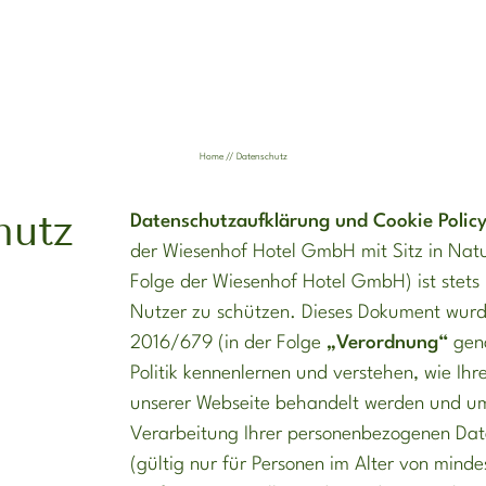
ENTdecken
ENTspannen
Home
//
Datenschutz
für Familien
hutz
Datenschutzaufklärung und Cookie Polic
für Paare
der Wiesenhof Hotel GmbH mit Sitz in Natu
für Solo Traveller
Folge
der Wiesenhof Hotel GmbH
) ist stet
für Abenteurer auf 4
Nutzer zu schützen. Dieses Dokument wur
Pfoten
2016/679 (in der Folge
„Verordnung“
gena
für Golfer
Politik kennenlernen und verstehen, wie Ih
für Athleten
unserer Webseite behandelt werden und um 
Verarbeitung Ihrer personenbezogenen Date
für Bergmenschen
(gültig nur für Personen im Alter von minde
für Seeliebhaber