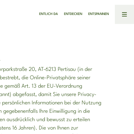
ENTLICH DA
ENTDECKEN
ENTSPANNEN
der Wiesenhof
Fotos
Kulinarik
Webcam
y
Emils Seite
rparkstraße 20, AT-6213 Pertisau (in der
Tagungen und Events
s bestrebt, die Online-Privatsphäre seiner
de gemäß Art. 13 der EU-Verordnung
nnt) abgefasst, damit Sie unsere Privacy-
re persönlichen Informationen bei der Nutzung
gegebenenfalls Ihre Einwilligung in die
n ausdrücklich und bewusst zu erteilen
stens 16 Jahren). Die von Ihnen zur