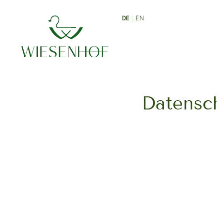
DE
EN
ENTlich da
Zimmer
Datensc
Angebote
Anreise
Gut zu wissen