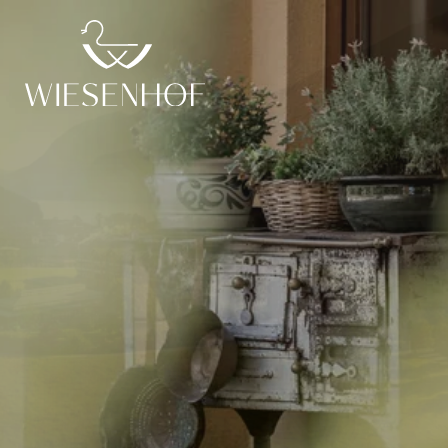
DE
EN
ENTlich da
ENTdecken
ENTspannen
der Wiesenhof
Fotos