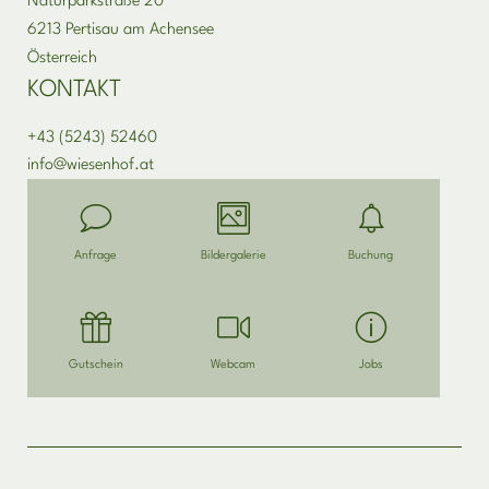
Naturparkstraße 20
6213 Pertisau am Achensee
Österreich
KONTAKT
+43 (5243) 52460
info@
wiesenhof.
at
Anfrage
Bildergalerie
Buchung
Gutschein
Webcam
Jobs